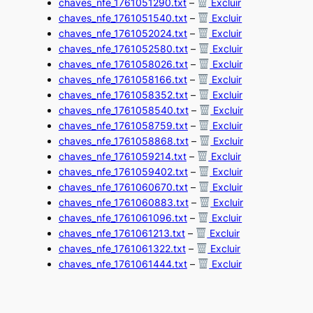
chaves_nfe_1761051290.txt
–
Excluir
chaves_nfe_1761051540.txt
–
Excluir
chaves_nfe_1761052024.txt
–
Excluir
chaves_nfe_1761052580.txt
–
Excluir
chaves_nfe_1761058026.txt
–
Excluir
chaves_nfe_1761058166.txt
–
Excluir
chaves_nfe_1761058352.txt
–
Excluir
chaves_nfe_1761058540.txt
–
Excluir
chaves_nfe_1761058759.txt
–
Excluir
chaves_nfe_1761058868.txt
–
Excluir
chaves_nfe_1761059214.txt
–
Excluir
chaves_nfe_1761059402.txt
–
Excluir
chaves_nfe_1761060670.txt
–
Excluir
chaves_nfe_1761060883.txt
–
Excluir
chaves_nfe_1761061096.txt
–
Excluir
chaves_nfe_1761061213.txt
–
Excluir
chaves_nfe_1761061322.txt
–
Excluir
chaves_nfe_1761061444.txt
–
Excluir