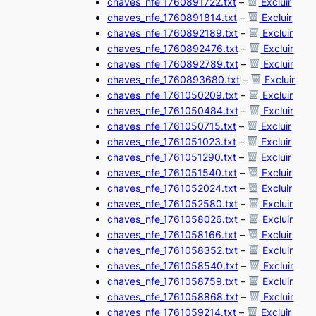
chaves_nfe_1760891722.txt
–
Excluir
chaves_nfe_1760891814.txt
–
Excluir
chaves_nfe_1760892189.txt
–
Excluir
chaves_nfe_1760892476.txt
–
Excluir
chaves_nfe_1760892789.txt
–
Excluir
chaves_nfe_1760893680.txt
–
Excluir
chaves_nfe_1761050209.txt
–
Excluir
chaves_nfe_1761050484.txt
–
Excluir
chaves_nfe_1761050715.txt
–
Excluir
chaves_nfe_1761051023.txt
–
Excluir
chaves_nfe_1761051290.txt
–
Excluir
chaves_nfe_1761051540.txt
–
Excluir
chaves_nfe_1761052024.txt
–
Excluir
chaves_nfe_1761052580.txt
–
Excluir
chaves_nfe_1761058026.txt
–
Excluir
chaves_nfe_1761058166.txt
–
Excluir
chaves_nfe_1761058352.txt
–
Excluir
chaves_nfe_1761058540.txt
–
Excluir
chaves_nfe_1761058759.txt
–
Excluir
chaves_nfe_1761058868.txt
–
Excluir
chaves_nfe_1761059214.txt
–
Excluir