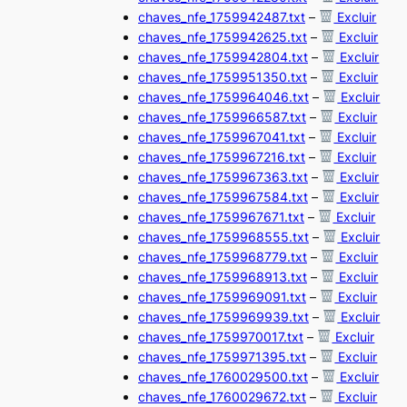
chaves_nfe_1759942487.txt
–
Excluir
chaves_nfe_1759942625.txt
–
Excluir
chaves_nfe_1759942804.txt
–
Excluir
chaves_nfe_1759951350.txt
–
Excluir
chaves_nfe_1759964046.txt
–
Excluir
chaves_nfe_1759966587.txt
–
Excluir
chaves_nfe_1759967041.txt
–
Excluir
chaves_nfe_1759967216.txt
–
Excluir
chaves_nfe_1759967363.txt
–
Excluir
chaves_nfe_1759967584.txt
–
Excluir
chaves_nfe_1759967671.txt
–
Excluir
chaves_nfe_1759968555.txt
–
Excluir
chaves_nfe_1759968779.txt
–
Excluir
chaves_nfe_1759968913.txt
–
Excluir
chaves_nfe_1759969091.txt
–
Excluir
chaves_nfe_1759969939.txt
–
Excluir
chaves_nfe_1759970017.txt
–
Excluir
chaves_nfe_1759971395.txt
–
Excluir
chaves_nfe_1760029500.txt
–
Excluir
chaves_nfe_1760029672.txt
–
Excluir