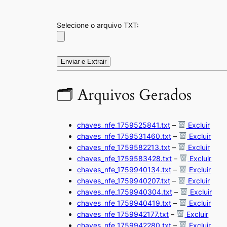
Selecione o arquivo TXT:
🗂 Arquivos Gerados
chaves_nfe_1759525841.txt
–
Excluir
chaves_nfe_1759531460.txt
–
Excluir
chaves_nfe_1759582213.txt
–
Excluir
chaves_nfe_1759583428.txt
–
Excluir
chaves_nfe_1759940134.txt
–
Excluir
chaves_nfe_1759940207.txt
–
Excluir
chaves_nfe_1759940304.txt
–
Excluir
chaves_nfe_1759940419.txt
–
Excluir
chaves_nfe_1759942177.txt
–
Excluir
chaves_nfe_1759942280.txt
–
Excluir