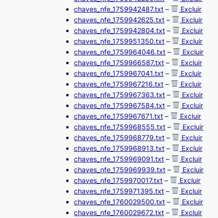
chaves_nfe_1759942487.txt
–
Excluir
chaves_nfe_1759942625.txt
–
Excluir
chaves_nfe_1759942804.txt
–
Excluir
chaves_nfe_1759951350.txt
–
Excluir
chaves_nfe_1759964046.txt
–
Excluir
chaves_nfe_1759966587.txt
–
Excluir
chaves_nfe_1759967041.txt
–
Excluir
chaves_nfe_1759967216.txt
–
Excluir
chaves_nfe_1759967363.txt
–
Excluir
chaves_nfe_1759967584.txt
–
Excluir
chaves_nfe_1759967671.txt
–
Excluir
chaves_nfe_1759968555.txt
–
Excluir
chaves_nfe_1759968779.txt
–
Excluir
chaves_nfe_1759968913.txt
–
Excluir
chaves_nfe_1759969091.txt
–
Excluir
chaves_nfe_1759969939.txt
–
Excluir
chaves_nfe_1759970017.txt
–
Excluir
chaves_nfe_1759971395.txt
–
Excluir
chaves_nfe_1760029500.txt
–
Excluir
chaves_nfe_1760029672.txt
–
Excluir