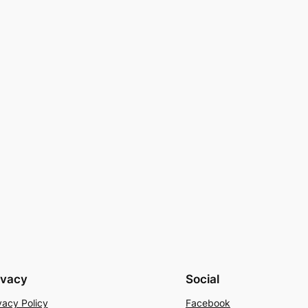
ivacy
Social
vacy Policy
Facebook