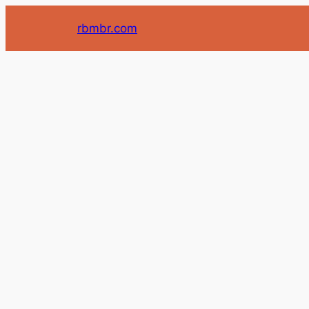
Pular
para
rbmbr.com
o
conteúdo