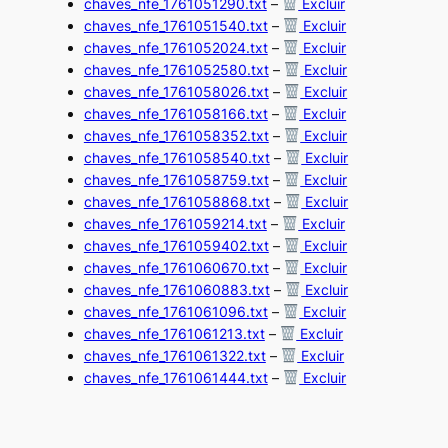
chaves_nfe_1761051290.txt
–
Excluir
chaves_nfe_1761051540.txt
–
Excluir
chaves_nfe_1761052024.txt
–
Excluir
chaves_nfe_1761052580.txt
–
Excluir
chaves_nfe_1761058026.txt
–
Excluir
chaves_nfe_1761058166.txt
–
Excluir
chaves_nfe_1761058352.txt
–
Excluir
chaves_nfe_1761058540.txt
–
Excluir
chaves_nfe_1761058759.txt
–
Excluir
chaves_nfe_1761058868.txt
–
Excluir
chaves_nfe_1761059214.txt
–
Excluir
chaves_nfe_1761059402.txt
–
Excluir
chaves_nfe_1761060670.txt
–
Excluir
chaves_nfe_1761060883.txt
–
Excluir
chaves_nfe_1761061096.txt
–
Excluir
chaves_nfe_1761061213.txt
–
Excluir
chaves_nfe_1761061322.txt
–
Excluir
chaves_nfe_1761061444.txt
–
Excluir