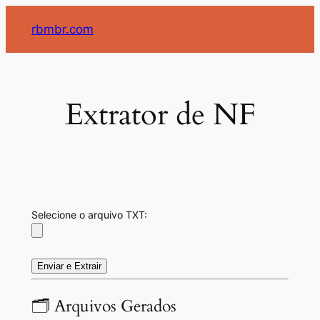
Pular
para
rbmbr.com
o
conteúdo
Extrator de NF
Selecione o arquivo TXT:
🗂 Arquivos Gerados